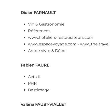
Didier FARNAULT
Vin & Gastronomie
Références
www.hoteliers-restaurateurs.com
www.espacevoyage.com - www.the trave
Art de vivre & Déco
Fabien FAURE
Actu.fr
PHR
Bestimage
Valérie FAUST-VIALLET