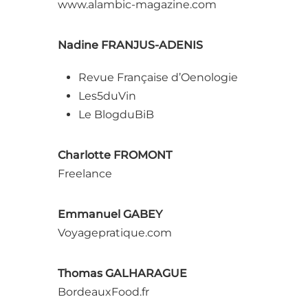
www.alambic-magazine.com
Nadine FRANJUS-ADENIS
Revue Française d’Oenologie
Les5duVin
Le BlogduBiB
Charlotte FROMONT
Freelance
Emmanuel GABEY
Voyagepratique.com
Thomas GALHARAGUE
BordeauxFood.fr